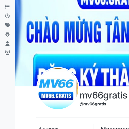
Aller directement au contenu
mv66gratis
@mv66gratis
Messages
À propos