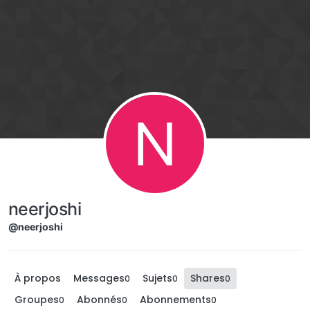
Aller directement au contenu
N
neerjoshi
@neerjoshi
À propos
Messages
Sujets
Shares
0
0
0
Groupes
Abonnés
Abonnements
0
0
0