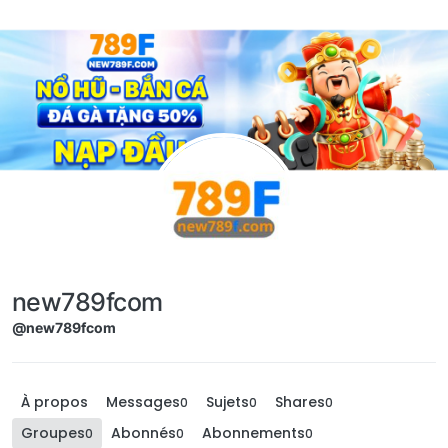
Aller directement au contenu
new789fcom
@new789fcom
À propos
Messages
Sujets
Shares
0
0
0
Groupes
Abonnés
Abonnements
0
0
0