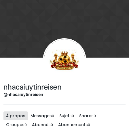
Aller directement au contenu
nhacaiuytinreisen
@nhacaiuytinreisen
À propos
Messages
Sujets
Shares
0
0
0
Groupes
Abonnés
Abonnements
0
0
0