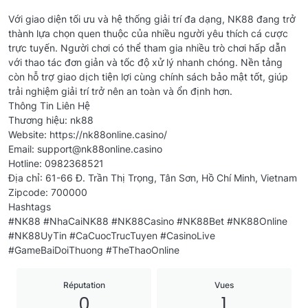
Với giao diện tối ưu và hệ thống giải trí đa dạng, NK88 đang trở
thành lựa chọn quen thuộc của nhiều người yêu thích cá cược
trực tuyến. Người chơi có thể tham gia nhiều trò chơi hấp dẫn
với thao tác đơn giản và tốc độ xử lý nhanh chóng. Nền tảng
còn hỗ trợ giao dịch tiện lợi cùng chính sách bảo mật tốt, giúp
trải nghiệm giải trí trở nên an toàn và ổn định hơn.
Thông Tin Liên Hệ
Thương hiệu: nk88
Website: https://nk88online.casino/
Email: support@nk88online.casino
Hotline: 0982368521
Địa chỉ: 61-66 Đ. Trần Thị Trọng, Tân Sơn, Hồ Chí Minh, Vietnam
Zipcode: 700000
Hashtags
#NK88 #NhaCaiNK88 #NK88Casino #NK88Bet #NK88Online
#NK88UyTin #CaCuocTrucTuyen #CasinoLive
#GameBaiDoiThuong #TheThaoOnline
Réputation
Vues
0
1