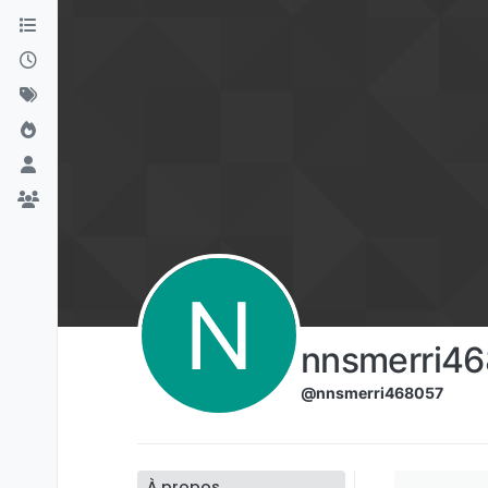
Aller directement au contenu
N
nnsmerri4
@nnsmerri468057
À propos