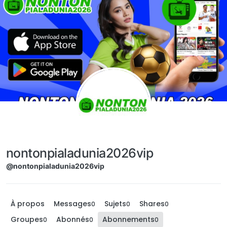
Aller directement au contenu
nontonpialadunia2026vip
@nontonpialadunia2026vip
À propos
Messages
Sujets
Shares
0
0
0
Groupes
Abonnés
Abonnements
0
0
0