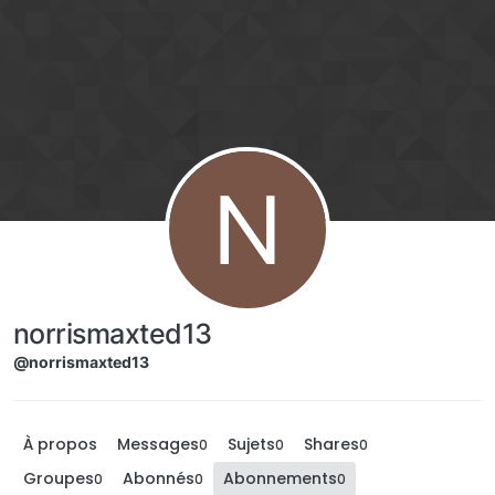
Aller directement au contenu
N
norrismaxted13
@norrismaxted13
À propos
Messages
Sujets
Shares
0
0
0
Groupes
Abonnés
Abonnements
0
0
0