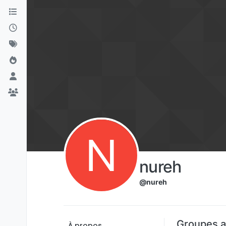
Aller directement au contenu
N
nureh
@nureh
Groupes a
À propos