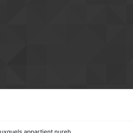
uxquels appartient nureh