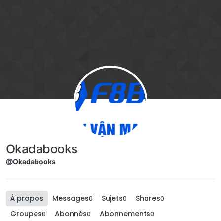
Aller directement au contenu
Okadabooks
@Okadabooks
À propos
Messages
Sujets
Shares
0
0
0
Groupes
Abonnés
Abonnements
0
0
0