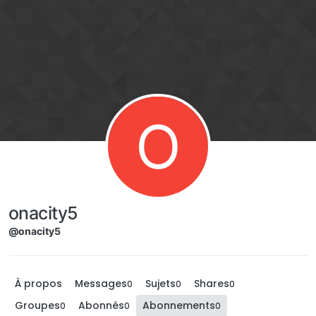
Aller directement au contenu
O
onacity5
@onacity5
À propos
Messages
Sujets
Shares
0
0
0
Groupes
Abonnés
Abonnements
0
0
0