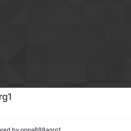
rg1
ared by oppa888aorg1