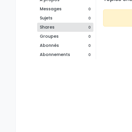
Messages
0
Sujets
0
Shares
0
Groupes
0
Abonnés
0
Abonnements
0