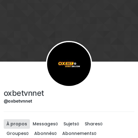
Aller directement au contenu
oxbetvnnet
@oxbetvnnet
À propos
Messages
Sujets
Shares
0
0
0
Groupes
Abonnés
Abonnements
0
0
0