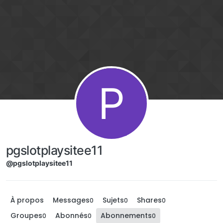
Aller directement au contenu
P
pgslotplaysitee11
@pgslotplaysitee11
À propos
Messages
Sujets
Shares
0
0
0
Groupes
Abonnés
Abonnements
0
0
0