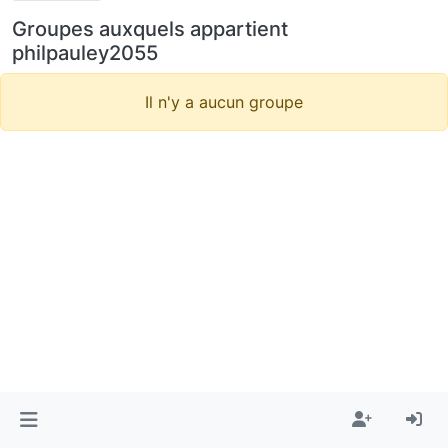
Groupes auxquels appartient
philpauley2055
Il n'y a aucun groupe