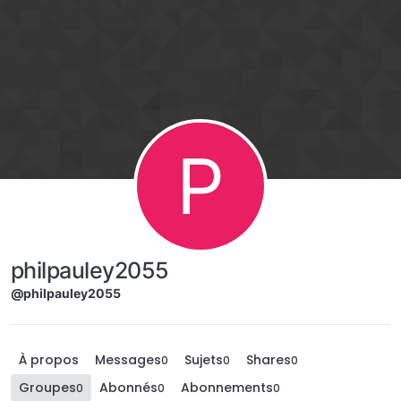
Aller directement au contenu
P
philpauley2055
@philpauley2055
À propos
Messages
Sujets
Shares
0
0
0
Groupes
Abonnés
Abonnements
0
0
0