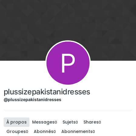
Aller directement au contenu
P
plussizepakistanidresses
@plussizepakistanidresses
À propos
Messages
Sujets
Shares
0
0
0
Groupes
Abonnés
Abonnements
0
0
0