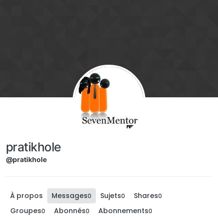
Aller directement au contenu
pratikhole
@pratikhole
À propos
Messages
Sujets
Shares
0
0
0
Groupes
Abonnés
Abonnements
0
0
0