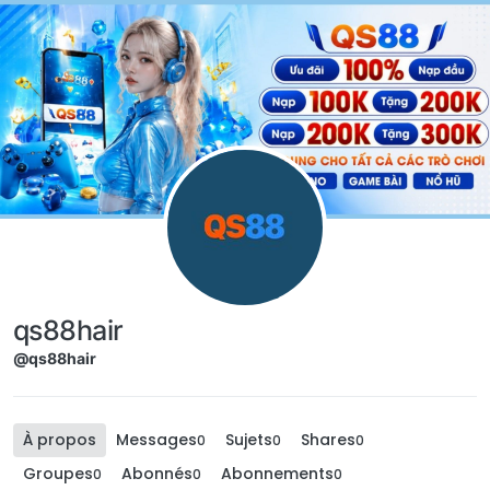
Aller directement au contenu
qs88hair
@qs88hair
À propos
Messages
Sujets
Shares
0
0
0
Groupes
Abonnés
Abonnements
0
0
0