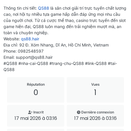
Thông tin chi tiết:
QS88
là sân chơi giải trí trực tuyến chất lượng
cao, nơi hội tụ nhiều tựa game hấp dẫn đáp ứng mọi nhu cầu
của người chơi. Từ cá cược thể thao, casino trực tuyến đến slot
game hiện đại, QS88 luôn mang đến trải nghiệm mượt mà, an
toàn và chuyên nghiệp.
Website:
qs88.hair
Địa chỉ: 92 Đ. Xóm Nhang, Dĩ An, Hồ Chí Minh, Vietnam
Phone: 0982548597
Email: support@qs88.hair
#QS88 #nha-cai-QS88 #trang-chu-QS88 #link-QS88 #tai-
QS88
Réputation
Vues
0
1
Inscrit
Dernière connexion
17 mai 2026 à 03:16
17 mai 2026 à 03:16