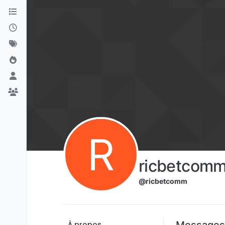
Aller directement au contenu
R
ricbetcom
@ricbetcomm
Messages
À propos