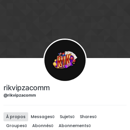
Aller directement au contenu
rikvipzacomm
@rikvipzacomm
À propos
Messages
Sujets
Shares
0
0
0
Groupes
Abonnés
Abonnements
0
0
0