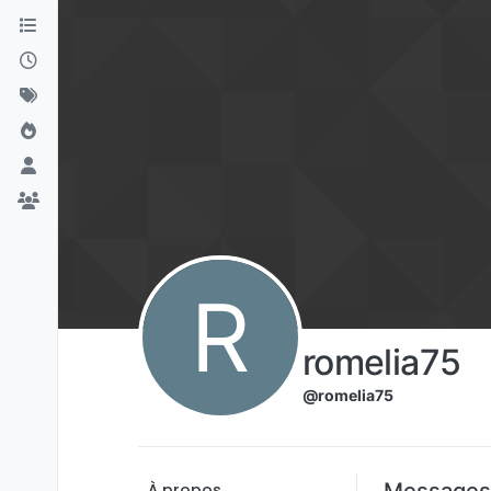
Aller directement au contenu
R
romelia75
@romelia75
Messages
À propos