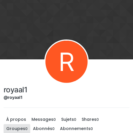
Aller directement au contenu
R
royaal1
@royaal1
À propos
Messages
Sujets
Shares
0
0
0
Groupes
Abonnés
Abonnements
0
0
0