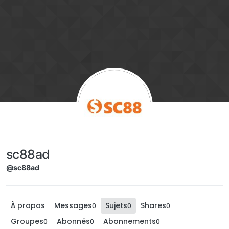
Aller directement au contenu
sc88ad
@sc88ad
À propos
Messages
Sujets
Shares
0
0
0
Groupes
Abonnés
Abonnements
0
0
0