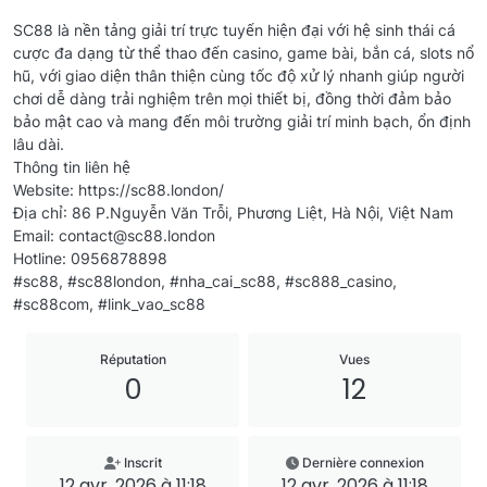
SC88 là nền tảng giải trí trực tuyến hiện đại với hệ sinh thái cá
cược đa dạng từ thể thao đến casino, game bài, bắn cá, slots nổ
hũ, với giao diện thân thiện cùng tốc độ xử lý nhanh giúp người
chơi dễ dàng trải nghiệm trên mọi thiết bị, đồng thời đảm bảo
bảo mật cao và mang đến môi trường giải trí minh bạch, ổn định
lâu dài.
Thông tin liên hệ
Website: https://sc88.london/
Địa chỉ: 86 P.Nguyễn Văn Trỗi, Phương Liệt, Hà Nội, Việt Nam
Email: contact@sc88.london
Hotline: 0956878898
#sc88, #sc88london, #nha_cai_sc88, #sc888_casino,
#sc88com, #link_vao_sc88
Réputation
Vues
0
12
Inscrit
Dernière connexion
12 avr. 2026 à 11:18
12 avr. 2026 à 11:18