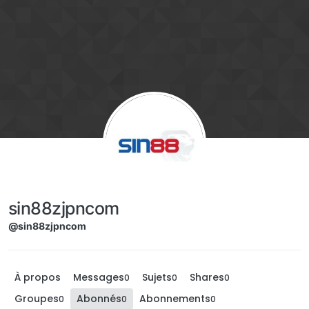
Aller directement au contenu
sin88zjpncom
@sin88zjpncom
À propos
Messages
Sujets
Shares
0
0
0
Groupes
Abonnés
Abonnements
0
0
0