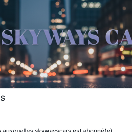
s
 auxquelles skywayscars est abonné(e)