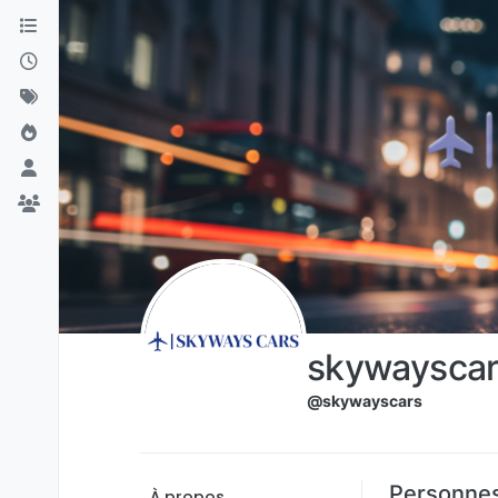
Aller directement au contenu
skywayscar
@skywayscars
Personnes
À propos