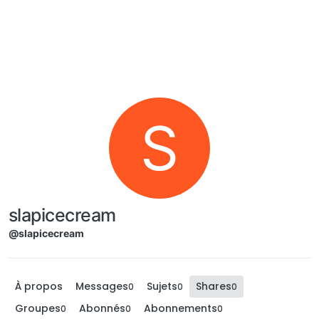
Aller directement au contenu
S
slapicecream
@slapicecream
À propos
Messages
Sujets
Shares
0
0
0
Groupes
Abonnés
Abonnements
0
0
0