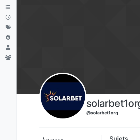
Aller directement au contenu
solarbet1or
@solarbet1org
Sujets
À propos