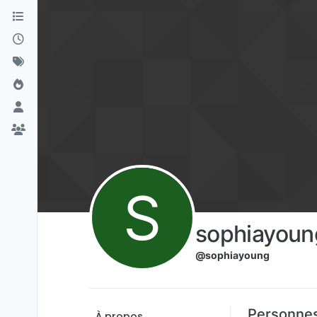
Aller directement au contenu
S
sophiayoun
@sophiayoung
Personnes
À propos