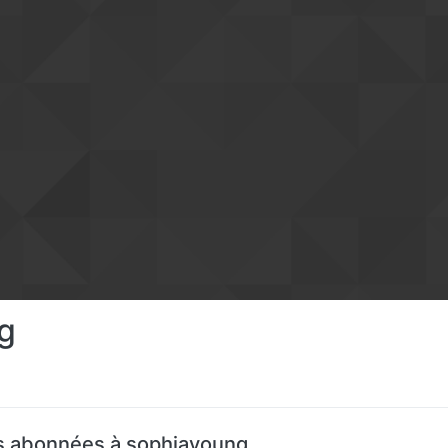
g
 abonnées à sophiayoung