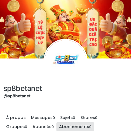
Aller directement au contenu
sp8betanet
@sp8betanet
À propos
Messages
Sujets
Shares
0
0
0
Groupes
Abonnés
Abonnements
0
0
0