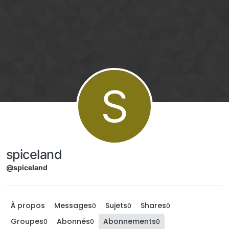
Aller directement au contenu
S
spiceland
@spiceland
À propos
Messages
Sujets
Shares
0
0
0
Groupes
Abonnés
Abonnements
0
0
0