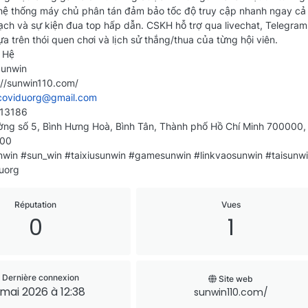
hệ thống máy chủ phân tán đảm bảo tốc độ truy cập nhanh ngay cả v
bạch và sự kiện đua top hấp dẫn. CSKH hỗ trợ qua livechat, Telegram,
ựa trên thói quen chơi và lịch sử thắng/thua của từng hội viên.
 Hệ
Sunwin
://sunwin110.com/
coviduorg@gmail.com
613186
ờng số 5, Bình Hưng Hoà, Bình Tân, Thành phố Hồ Chí Minh 700000,
000
nwin #sun_win #taixiusunwin #gamesunwin #linkvaosunwin #taisunw
uorg
Réputation
Vues
0
1
Dernière connexion
Site web
 mai 2026 à 12:38
sunwin110.com/