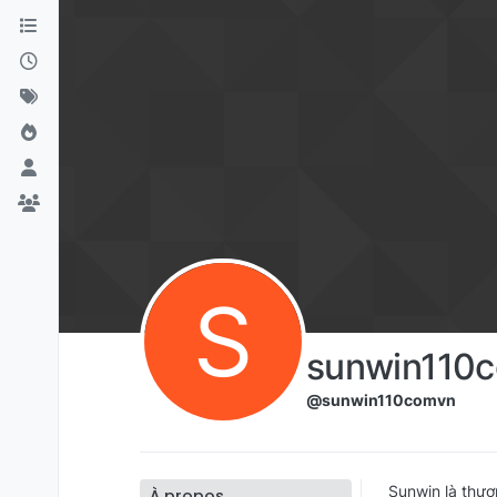
Aller directement au contenu
S
sunwin110
@sunwin110comvn
Sunwin là thươ
À propos