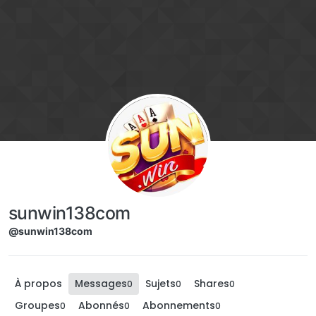
Aller directement au contenu
sunwin138com
@sunwin138com
À propos
Messages
Sujets
Shares
0
0
0
Groupes
Abonnés
Abonnements
0
0
0