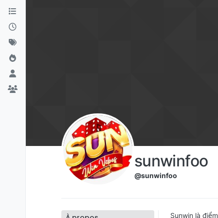
Aller directement au contenu
sunwinfoo
@sunwinfoo
Sunwin là điểm
À propos