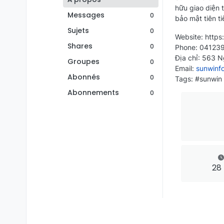
hữu giao diện 
Messages
0
bảo mật tiên t
Sujets
0
Website: https
Shares
0
Phone: 04123
Địa chỉ: 563 
Groupes
0
Email:
sunwinf
Abonnés
0
Tags: #sunwin
Abonnements
0
28