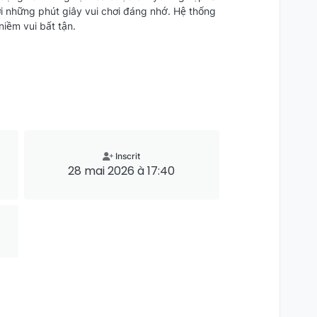
i những phút giây vui chơi đáng nhớ. Hệ thống
iềm vui bất tận.
Inscrit
28 mai 2026 à 17:40