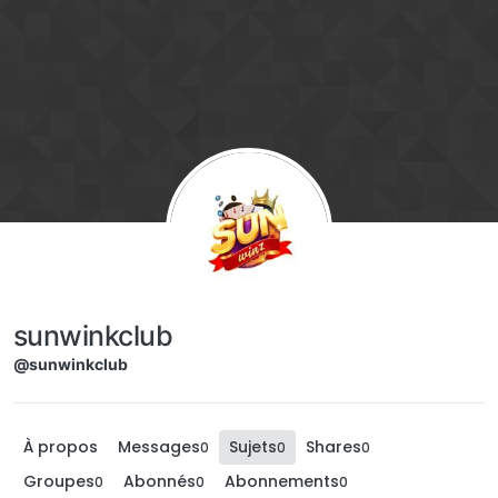
Aller directement au contenu
sunwinkclub
@sunwinkclub
À propos
Messages
Sujets
Shares
0
0
0
Groupes
Abonnés
Abonnements
0
0
0