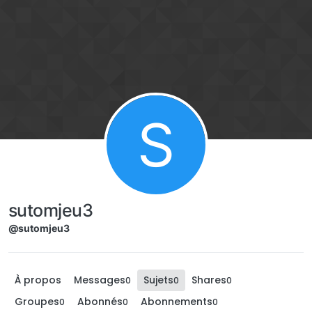
Aller directement au contenu
S
sutomjeu3
@sutomjeu3
À propos
Messages
Sujets
Shares
0
0
0
Groupes
Abonnés
Abonnements
0
0
0