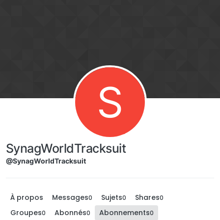
Aller directement au contenu
S
SynagWorldTracksuit
@SynagWorldTracksuit
À propos
Messages
Sujets
Shares
0
0
0
Groupes
Abonnés
Abonnements
0
0
0