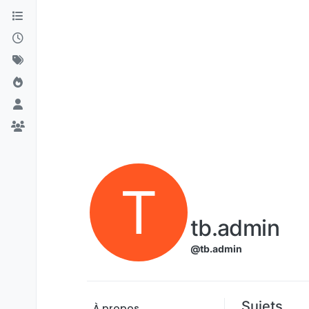
Aller directement au contenu
T
tb.admin
@tb.admin
Sujets
À propos