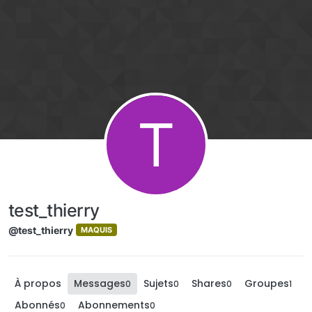
Aller directement au contenu
T
test_thierry
@test_thierry
MAQUIS
À propos
Messages
Sujets
Shares
Groupes
0
0
0
1
Abonnés
Abonnements
0
0