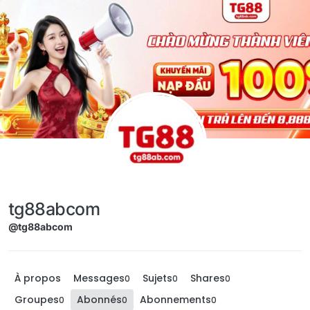
Aller directement au contenu
tg88abcom
@tg88abcom
À propos
Messages
Sujets
Shares
0
0
0
Groupes
Abonnés
Abonnements
0
0
0