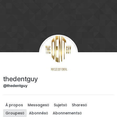
Aller directement au contenu
thedentguy
@thedentguy
À propos
Messages
Sujets
Shares
0
0
0
Groupes
Abonnés
Abonnements
0
0
0