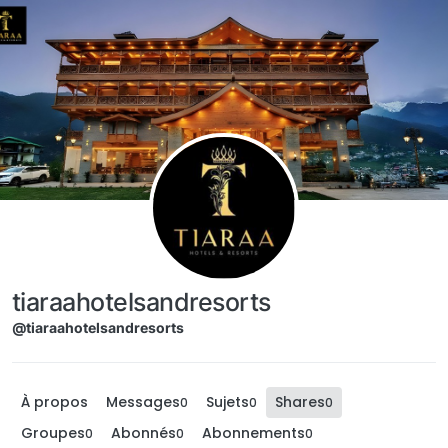
Aller directement au contenu
tiaraahotelsandresorts
@tiaraahotelsandresorts
À propos
Messages
Sujets
Shares
0
0
0
Groupes
Abonnés
Abonnements
0
0
0