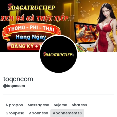
Aller directement au contenu
toqcncom
@toqcncom
À propos
Messages
Sujets
Shares
0
0
0
Groupes
Abonnés
Abonnements
0
0
0