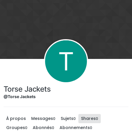
Aller directement au contenu
T
Torse Jackets
@Torse Jackets
À propos
Messages
Sujets
Shares
0
0
0
Groupes
Abonnés
Abonnements
0
0
0