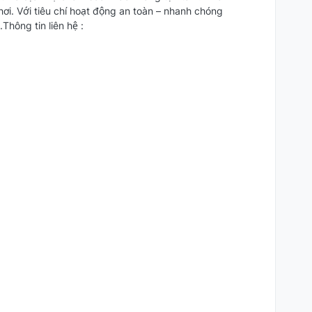
hơi. Với tiêu chí hoạt động an toàn – nhanh chóng
Thông tin liên hệ :