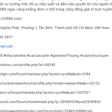
hật xu hướng mới, tối ưu hiệu suất và đảm bảo quyền lợi cho người c
R88 ngày càng khẳng định vị thế trong cộng đồng giải trí trực tuyến.
://tr888.club/
Đ.Nghĩa Phát, Phường 7, Tân Bình, Thành phố Hồ Chí Minh, Việt Nam
46 5917
ail.com
8 #nhacaionline #cacuocuytin #gamedoiThuong #casinotructuyen
vodobox.com/profile.php?id=49745
tabligh.com/forum/member.php?action=profile&uid=3184
atw.hu/animalsexforum/profile.php?mode=viewprofile&u=32132
mbol.rs/forum/member.php?action=profile&uid=1207551
isound.com/forum/showthread.php?p=2939925#post2939925
estloveweddingstudio.com/forum/topic/37465/tr888club