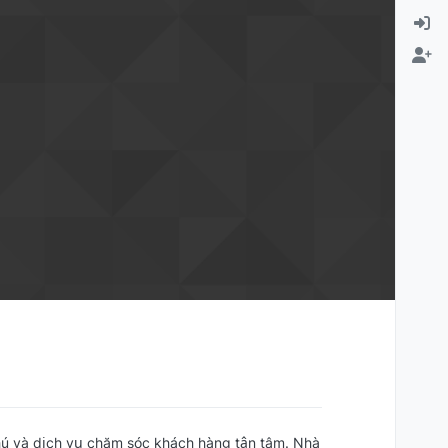
hú và dịch vụ chăm sóc khách hàng tận tâm. Nhà