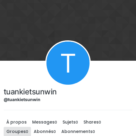
Aller directement au contenu
T
tuankietsunwin
@tuankietsunwin
À propos
Messages
Sujets
Shares
0
0
0
Groupes
Abonnés
Abonnements
0
0
0