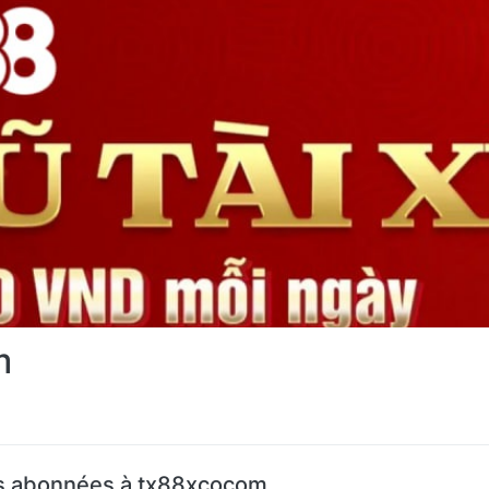
m
s abonnées à tx88xcocom