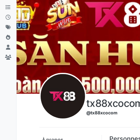
Aller directement au contenu
tx88xcoco
@tx88xcocom
Personne
À propos