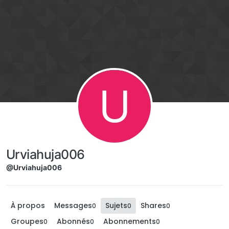
Aller directement au contenu
U
Urviahuja006
@Urviahuja006
À propos
Messages
Sujets
Shares
0
0
0
Groupes
Abonnés
Abonnements
0
0
0