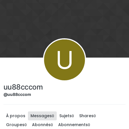
Aller directement au contenu
U
uu88cccom
@uu88cccom
À propos
Messages
Sujets
Shares
0
0
0
Groupes
Abonnés
Abonnements
0
0
0