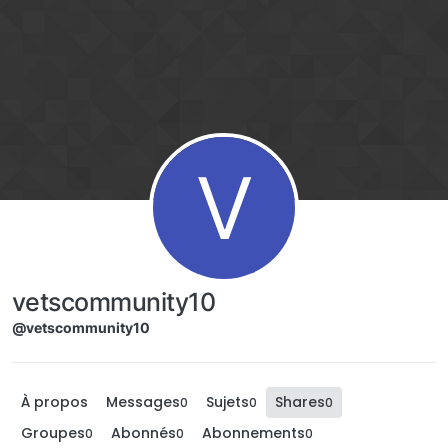
Aller directement au contenu
V
vetscommunity10
@vetscommunity10
À propos
Messages
Sujets
Shares
0
0
0
Groupes
Abonnés
Abonnements
0
0
0